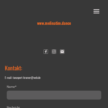
www.melinatim.dance
Kontakt:
E-mail: tanzsport-kramer@web.de
Name
*
Nachricht