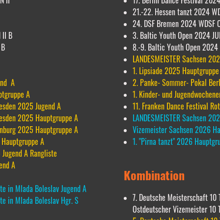
N II
17. Berlin Dance Festival 20
21.-22. Hessen tanzt 2024 WD
24. DSF Bremen 2024 WDSF O
 II B
3. Baltic Youth Open 2024 JUN
 B
8.-9. Baltic Youth Open 2024 
LANDESMEISTER Sachsen 202
1. Lipsiade 2025 Hauptgrupp
end A
2. Panke- Sommer- Pokal Ber
tgruppe A
1. Kinder- und Jugendwochen
resden 2025 Jugend A
11. Franken Dance Festival Ro
resden 2025 Hauptgruppe A
LANDESMEISTER Sachsen 202
enburg 2025 Hauptgruppe A
Vizemeister Sachsen 2026 Ha
5 Hauptgruppe A
1. "Pirna tanzt" 2026 Hauptgr
 Jugend A Rangliste
end A
Kombination
ste in Mlada Boleslav Jugend A
7. Deutsche Meisterschaft 10
te in Mlada Boleslav Hgr. S
Ostdeutscher Vizemeister 10 