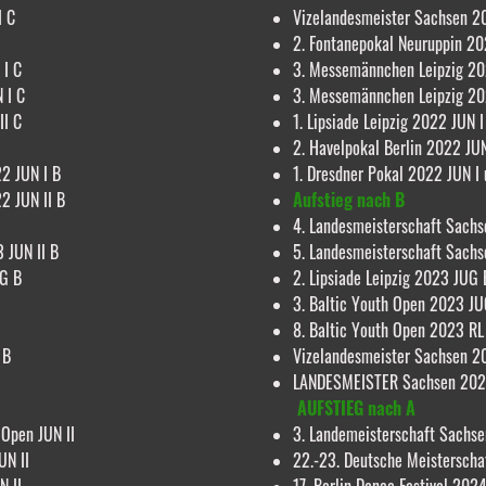
I C
Vizelandesmeister Sachsen 20
2. Fontanepokal Neuruppin 20
 I C
3. Messemännchen Leipzig 20
 I C
3. Messemännchen Leipzig 20
I C
1. Lipsiade Leipzig 2022 JUN I
2. Havelpokal Berlin 2022 JUN
2 JUN I B
1. Dresdner Pokal 2022 JUN I 
2 JUN II B
Aufstieg nach B
4. Landesmeisterschaft Sachs
 JUN II B
5. Landesmeisterschaft Sach
UG B
2. Lipsiade Leipzig 2023 JUG 
3. Baltic Youth Open 2023 JU
8. Baltic Youth Open 2023 RL 
 B
Vizelandesmeister Sachsen 20
LANDESMEISTER Sachsen 202
AUFSTIEG nach A
 Open JUN II
3. Landemeisterschaft Sachs
UN II
22.-23. Deutsche Meisterscha