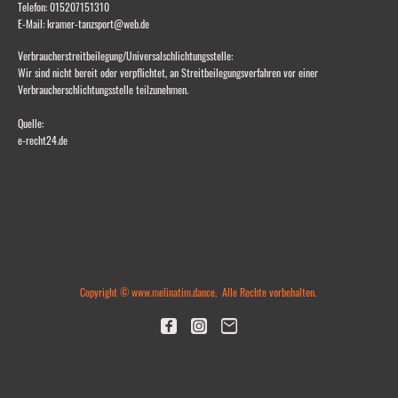
Telefon: 015207151310
E-Mail: kramer-tanzsport@web.de
Verbraucherstreitbeilegung/Universalschlichtungsstelle:
Wir sind nicht bereit oder verpflichtet, an Streitbeilegungsverfahren vor einer
Verbraucherschlichtungsstelle teilzunehmen.
Quelle:
e-recht24.de
Copyright © www.melinatim.dance, Alle Rechte vorbehalten.