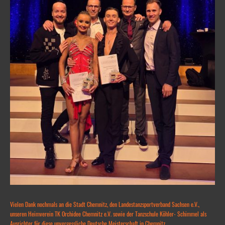
Vielen Dank nochmals an die Stadt Chemnitz, den Landestanzsportverband Sachsen e.V.,
unseren Heimverein TK Orchidee Chemnitz e.V. sowie der Tanzschule Köhler- Schimmel als
Ausrichter für diese unvergessliche Deutsche Meisterschaft in Chemnitz.